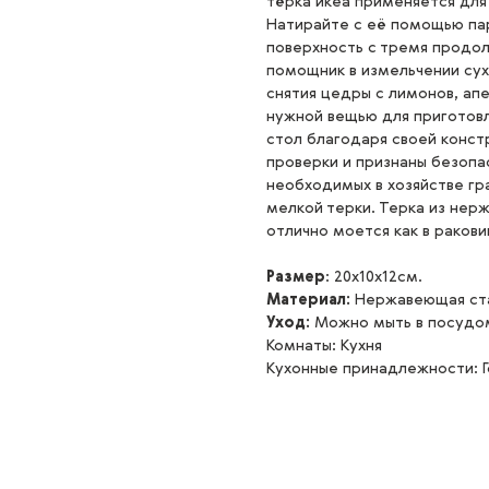
тёрка икеа применяется дл
Натирайте с её помощью па
поверхность с тремя продол
помощник в измельчении сух
снятия цедры с лимонов, апе
нужной вещью для приготовл
стол благодаря своей конс
проверки и признаны безопа
необходимых в хозяйстве гра
мелкой терки. Терка из нер
отлично моется как в ракови
Размер
: 20x10x12см.
Материал:
Нержавеющая ст
Уход:
Можно мыть в посудо
Комнаты: Кухня
Кухонные принадлежности: Г