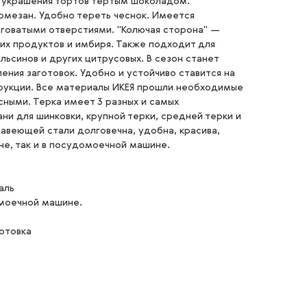
я украшения тортов тертым шоколадом.
рмезан. Удобно тереть чеснок. Имеется
говатыми отверстиями. "Колючая сторона" —
их продуктов и имбиря. Также подходит для
льсинов и других цитрусовых. В сезон станет
ения заготовок. Удобно и устойчиво ставится на
трукции. Все материалы ИКЕЯ прошли необходимые
сными. Терка имеет 3 разных и самых
ни для шинковки, крупной терки, средней терки и
жавеющей стали долговечна, удобна, красива,
не, так и в посудомоечной машине.
аль
моечной машине.
отовка