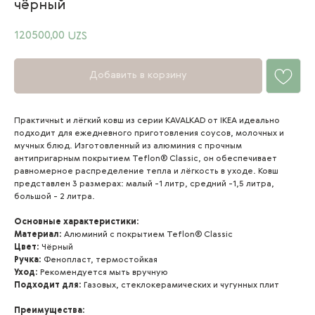
чёрный
120500,00
UZS
Добавить в корзину
Практичныt и лёгкий ковш из серии KAVALKAD от IKEA идеально
подходит для ежедневного приготовления соусов, молочных и
мучных блюд. Изготовленный из алюминия с прочным
антипригарным покрытием Teflon® Classic, он обеспечивает
равномерное распределение тепла и лёгкость в уходе. Ковш
представлен 3 размерах: малый -1 литр, средний
-1,5 литра,
большой
- 2 литра.
Основные характеристики:
Материал:
Алюминий с покрытием Teflon® Classic
Цвет:
Чёрный
Ручка:
Фенопласт, термостойкая
Уход:
Рекомендуется мыть вручную
Подходит для:
Газовых, стеклокерамических и чугунных плит
Преимущества: