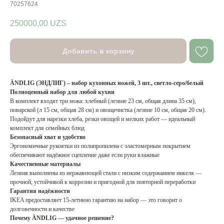
70257624
250000,00
UZS
Добавить в корзину
ÄNDLIG (ЭНДЛИГ) – набор кухонных ножей, 3 шт., светло‑серо/белый
Полноценный набор для любой кухни
В комплект входят три ножа: хлебный (лезвие 23 см, общая длина 35 см),
поварской (л 15 см, общая 28 см) и овощечистка (лезвие 10 см, общая 20 см).
Подойдут для нарезки хлеба, резки овощей и мелких работ — идеальный
комплект для семейных блюд
Безопасный хват и удобство
Эргономичные рукоятки из полипропилена с эластомерным покрытием
обеспечивают надёжное сцепление даже если руки влажные
Качественные материалы
Лезвия выполнены из нержавеющей стали с низким содержанием никеля —
прочной, устойчивой к коррозии и пригодной для повторной переработки
Гарантия надёжности
IKEA предоставляет 15-летнюю гарантию на набор — это говорит о
долговечности и качестве
Почему ÄNDLIG — удачное решение?