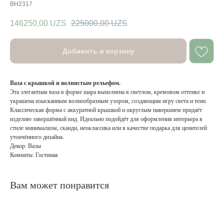
BH2317
146250,00
UZS
225000,00
UZS
Добавить в корзину
Ваза с крышкой и волнистым рельефом.
Эта элегантная ваза в форме шара выполнена в светлом, кремовом оттенке и
украшена изысканным волнообразным узором, создающим игру света и тени.
Классическая форма с аккуратной крышкой и округлым навершием придаёт
изделию завершённый вид. Идеально подойдёт для оформления интерьера в
стиле минимализм, сканди, неоклассика или в качестве подарка для ценителей
утончённого дизайна.
Декор: Вазы
Комнаты: Гостиная
Вам может понравится