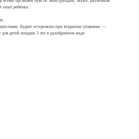
р всеми органами чувств. Конструкции, звуки, различные
й опыт ребёнка.
ев.
рослыми. Будьте осторожны при вскрытии упаковки —
 для детей младше 3 лет в разобранном виде