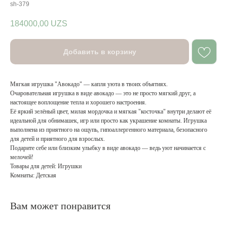
sh-379
184000,00
UZS
Добавить в корзину
Мягкая игрушка "Авокадо" — капля уюта в твоих объятиях.
Очаровательная игрушка в виде авокадо — это не просто мягкий друг, а
настоящее воплощение тепла и хорошего настроения.
Её яркий зелёный цвет, милая мордочка и мягкая "косточка" внутри делают её
идеальной для обнимашек, игр или просто как украшение комнаты. Игрушка
выполнена из приятного на ощупь, гипоаллергенного материала, безопасного
для детей и приятного для взрослых.
Подарите себе или близким улыбку в виде авокадо — ведь уют начинается с
мелочей!
Товары для детей: Игрушки
Комнаты: Детская
Вам может понравится