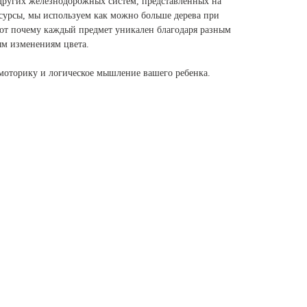
других железнодорожных систем, представленных на
сурсы, мы используем как можно больше дерева при
от почему каждый предмет уникален благодаря разным
ым изменениям цвета.
моторику и логическое мышление вашего ребенка.