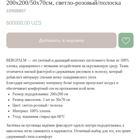
200x200/50x70см, светло-розовый/полоска
220500657
600000,00
UZS
Добавить в корзину
BERGPALM — это уютный и дышащий комплект постельного белья из 100%
хлопка, выращенного с меньшим воздействием на окружающую среду. Ткань
отличается мягкой фактурой и сдержанным рисунком в полоску, который
добавляет интерьеру спальни нотку скандинавского уюта.
Благодаря натуральному материалу бельё хорошо пропускает воздух и
обеспечивает комфортный сон на протяжении всей ночи.
Размер пододеяльника: 200x200 см
Размер наволочек: 2 шт по 50x70 см
Цвет: светло-розовый / полоска
Материал: 100% хлопок
Уход: машинная стирка при 60°C
Застёжка на пуговицы надёжно фиксирует одеяло внутри пододеяльника, а
наволочки легко снимаются и надеваются. Отличный выбор для тех, кто ценит
сдержанный стиль и комфорт.