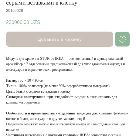
серыми вставками в клетку
20100026
230000,00
UZS
Добавить в корзину
Модуль для хранения STUK от IKEA — это компактный и функциональный
органайзер с 7 отделениями, предназначенный для упорядочивания одежды и
аксессуаров в ограниченных пространствах.
Размер:
30 × 30 × 90 см
Ткань
: 100% полиэстер (не менее 90% переработанного материала)
Цвет
: белый с серыми вставками в клетку
Складная конструкция
: при ненадобности модуль можно сложить для
компактного хранения
Особенности и преимущества
7 отделений
: подходят для хранения футболок,
нижнего белья, аксессуаров и других мелких вещей
Подвесной монтаж
: можно повесить внутри шкафа или на отдельно стоящей
вешалке
Частичная интеграция с другими товарами IKEA
: совместим с серией