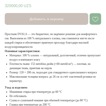
320000,00
UZS
Добавить в корзину
Простыня DVALA — это бюджетное, но надёжное решение для комфортного
сна. Выполнена из 100 % натурального хлопка, она становится мягче после
каждой стирки и обеспечивает приятную прохладу благодаря высокой
воздухопроницаемости.
Основные характеристики:
Материал: 100 % хлопок — натуральный, долговечный, отлично пропускает
воздух и впитывает влагу
Плотность ткани: 152 нитей/кв.дюйм (≈60 нитей/см²) — плотная, но
дышащая ткань, приятная на ощупь
Размер: 120 × 200 см, подходит для стандартного односпального матраса
Максимальная толщина матраса: до 26 см за счёт эластичной резинки по
периметру .
Уход за изделием:
Машинная стирка при температуре до 60 °C
Не отбеливать
Сушка в сушильной машине при обычной температуре (до 80 °C)
Глажка при температуре до 200 °C