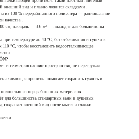
доотталкивающей пропиткой. Такой плотный плетёный
й внешний вид и плавно ложится складками .
ена из 100 % переработанного полиэстера — рациональное
и качества .
200 см, площадь — 3.6 м² — подходит для большинства
а при температуре до 40 °C, без отбеливания и сушки в
x 110 °C, чтобы восстановить водоотталкивающее
истки .
JÖN?
вет и геометрия оживят пространство, не перегружая
отталкивающая пропитка помогает сохранить сухость и
т полностью из переработанных материалов.
дёт для большинства стандартных ванн и душевых.
ся, сохраняет внешний вид после мытья и глажки.
авески