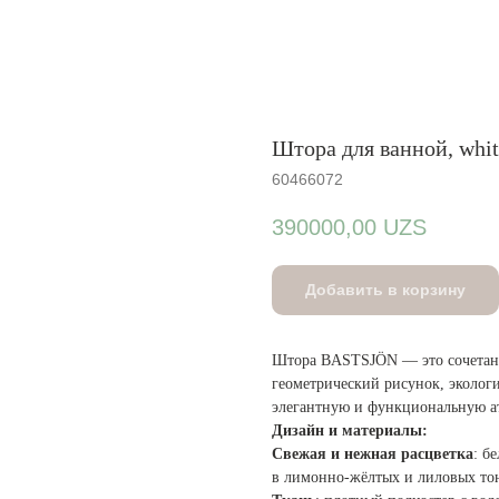
Штора для ванной, white
60466072
390000,00
UZS
Добавить в корзину
Штора BASTSJÖN — это сочетани
геометрический рисунок, эколог
элегантную и функциональную а
Дизайн и материалы:
Свежая и нежная расцветка
: б
в лимонно-жёлтых и лиловых тон