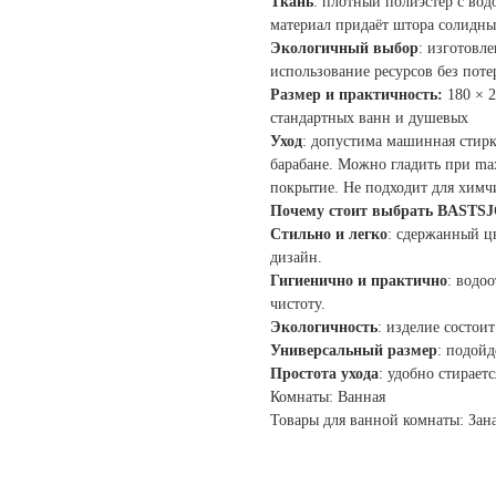
Ткань
: плотный полиэстер с во
материал придаёт штора солидны
Экологичный выбор
: изготовл
использование ресурсов без потер
Размер и практичность:
180 × 
стандартных ванн и душевых
Уход
: допустима машинная стирк
барабане. Можно гладить при ma
покрытие. Не подходит для химч
Почему стоит выбрать BASTS
Стильно и легко
: сдержанный ц
дизайн.
Гигиенично и практично
: водо
чистоту.
Экологичность
: изделие состои
Универсальный размер
: подой
Простота ухода
: удобно стирает
Комнаты: Ванная
Товары для ванной комнаты: Зан