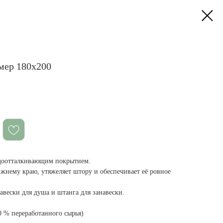
змер 180x200
одоотталкивающим покрытием.
ижнему краю, утяжеляет штору и обеспечивает её ровное
навески для душа и штанга для занавески.
0 % переработанного сырья)